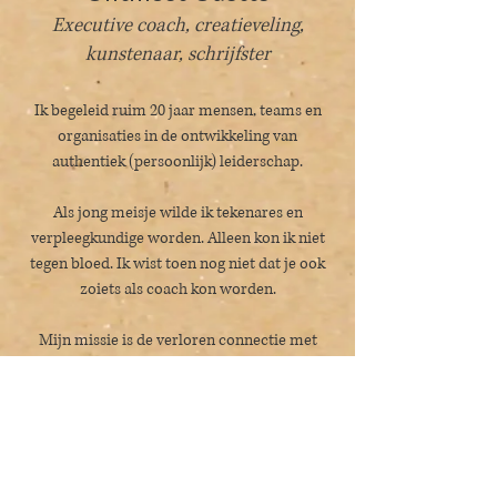
Executive coach, creatieveling,
kunstenaar, schrijfster
Ik begeleid ruim 20 jaar mensen, teams en
organisaties in de ontwikkeling van
authentiek (persoonlijk) leiderschap.
Als jong meisje wilde ik tekenares en
verpleegkundige worden. Alleen kon ik niet
tegen bloed. Ik wist toen nog niet dat je ook
zoiets als coach kon worden.
Mijn missie is de verloren connectie met
jezelf, de ander en de wereld om je heen te
herstellen.
De
tijd om samen vooruit te
komen is nu.
Lees via de knop nog meer over mij.