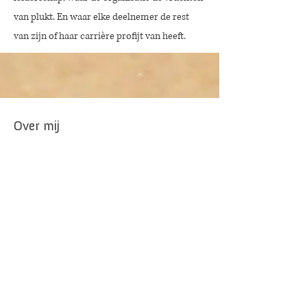
van plukt. En waar elke deelnemer de rest
van zijn of haar carrière profijt van heeft.
Over mij
In mijn 20+ jaar ervaring met het begeleiden
van mensen, teams en organisaties valt het
me op dat moedig leiderschap altijd begint
bij jezelf. Met je hoofd en je hart. Daar speel
ik als kunstenaar ook graag mee.
De reis naar zelfkennis heb ik vastgelegd in
mijn boek 'Op reis door het universum van