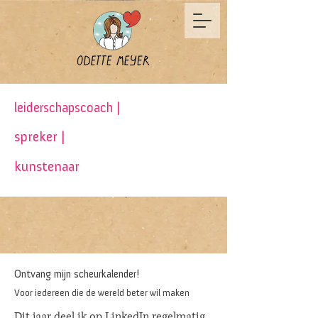
leiderschapscoach |
spreker |
kunstenaar
Ontvang mijn scheurkalender!
Voor iedereen die de wereld beter wil maken
Dit jaar deel ik op LinkedIn regelmatig